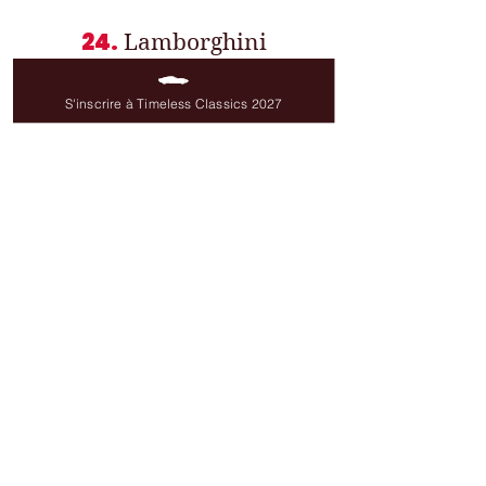
24.
Lamborghini
Diablo 5.7
S'inscrire à Timeless Classics 2027
25.
Porsche
993 Carrera 4 Cabriolet