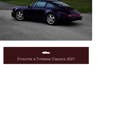
Un grand
SUCCÈS
S'inscrire à Timeless Classics 2027
Avec seulement 911 exemplaires
produits, la Porsche 964 "
30 Jahre
"
Jubilé est aujourd'hui un véritable objet
de convoitise pour les passionnés de la
marque. Son mariage entre le
design
intemporel
de la 911, ses performances
respectables et son statut exclusif en
font un modèle de collection recherché.