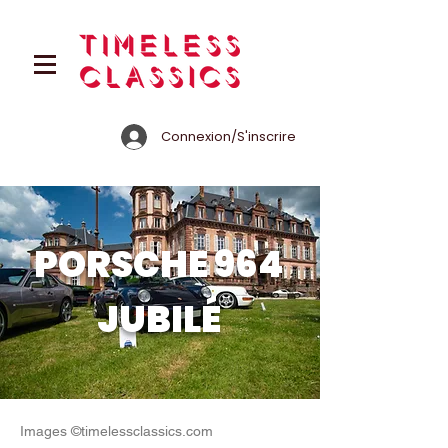
Connexion/S'inscrire
PORSCHE 964
JUBILÉ
Images ©timelessclassics.com