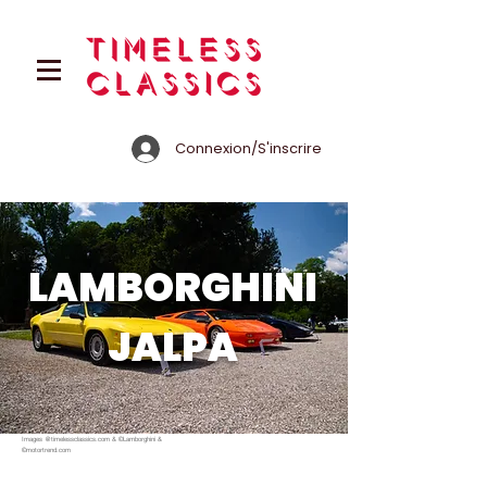
Connexion/S'inscrire
LAMBORGHINI
JALPA
Images @timelessclassics.com & ©Lamborghini &
©motortrend.com