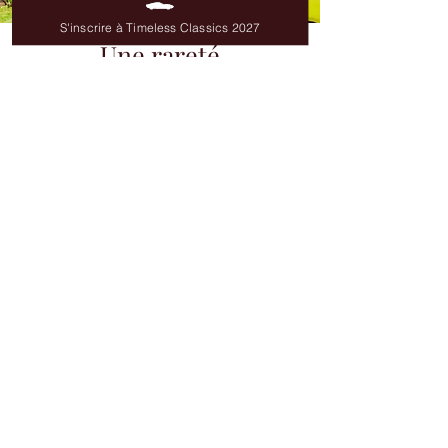
S'inscrire à Timeless Classics 2027
Une rareté
SIGNÉE ALFIERI
La Jalpa, c’est aussi une vision
alternative de la passion automobile.
Une Lamborghini qu’on peut utiliser
sans excès, mais
avec style
.
Peu
connue
, toujours
rare
, elle incarne
l’esprit des années 80 avec élégance :
des
lignes acérées
, une
mécanique
expressive
, et un
héritage technique
singulier.
L’exemplaire exposé à Timeless Classics
illustre parfaitement cela : une Jalpa de
1988 (officiellement, date de première