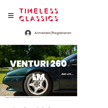
Anmelden/Registrieren
VENTURI 260
LM
Images @timelessclassics.com & ©
www.eleven-cars.com