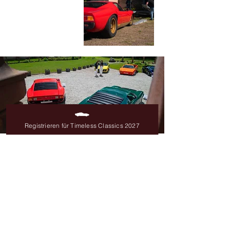
Registrieren für Timeless Classics 2027
Wir sehen uns
IM 2027
Registrieren Sie
sich vor, um
sicherzugehen, dass Sie an der
zweiten Ausgabe der Timeless
Classics im Jahr 2027 teilnehmen