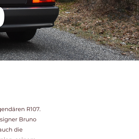
9
egendären R107.
esigner Bruno
auch die