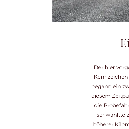
E
Der hier vorg
Kennzeichen 
begann ein zw
diesem Zeitpun
die Probefahr
schwankte z
höherer Kilom