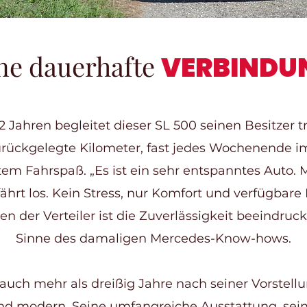
ne dauerhafte
VERBINDU
12 Jahren begleitet dieser SL 500 seinen Besitzer t
urückgelegte Kilometer, fast jedes Wochenende i
em Fahrspaß. „Es ist ein sehr entspanntes Auto. 
ährt los. Kein Stress, nur Komfort und verfügbare 
en der Verteiler ist die Zuverlässigkeit beeindruc
Sinne des damaligen Mercedes-Know-hows.
t auch mehr als dreißig Jahre nach seiner Vorstel
nd modern. Seine umfangreiche Ausstattung, sei