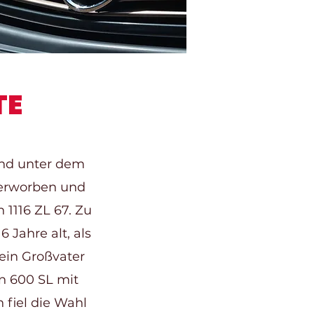
TE
and unter dem
 erworben und
1116 ZL 67. Zu
 Jahre alt, als
Mein Großvater
 600 SL mit
 fiel die Wahl