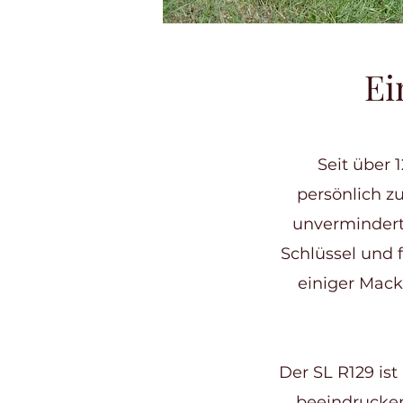
Ei
Seit über 
persönlich z
unvermindert
Schlüssel und f
einiger Mack
Der SL R129 is
beeindrucke