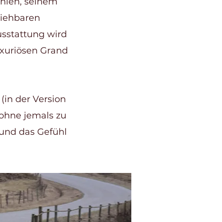
inien, seinem
ziehbaren
usstattung wird
uxuriösen Grand
(in der Version
 ohne jemals zu
n und das Gefühl