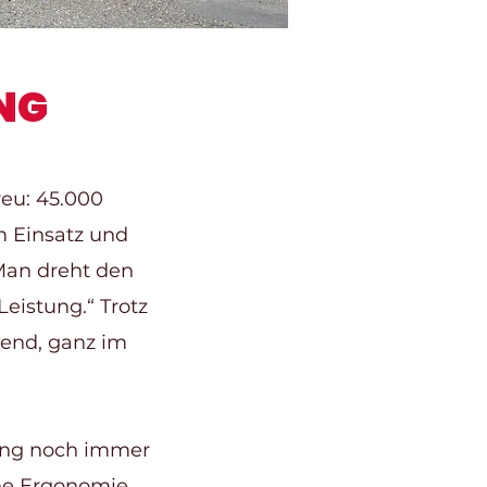
NG
reu: 45.000
m Einsatz und
Man dreht den
Leistung.“ Trotz
kend, ganz im
lung noch immer
ne Ergonomie