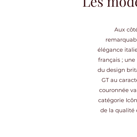
Les mod
Aux côté
remarquabl
élégance italie
français ; une
du design bri
GT au caractè
couronnée v
catégorie Icôn
de la qualit