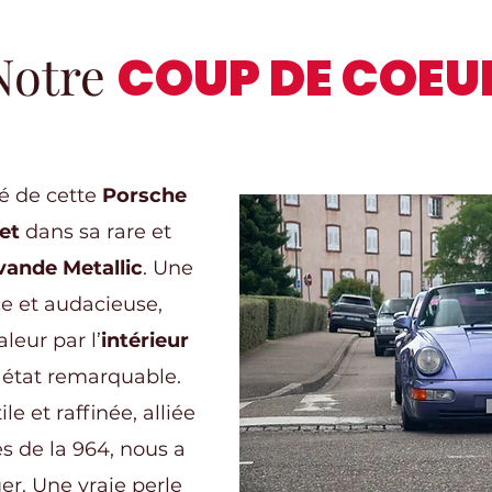
Notre
COUP DE COEU
té de cette
Porsche
et
dans sa rare et
vande Metallic
. Une
ce et audacieuse,
leur par l’
intérieur
 état remarquable.
le et raffinée, alliée
s de la 964, nous a
uer. Une vraie perle