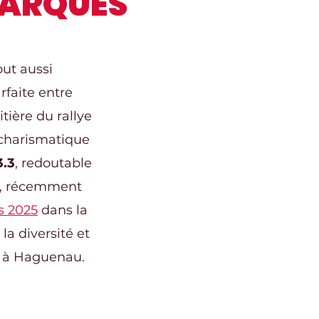
MARQUÉS
ut aussi
arfaite entre
tière du rallye
charismatique
3.3
, redoutable
, récemment
s 2025
dans la
la diversité et
s à Haguenau.