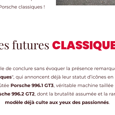
Porsche classiques !
es futures
CLASSIQU
ble de conclure sans évoquer la présence remarq
iques
", qui annoncent déjà leur statut d’icônes en
fûtée
Porsche 996.1 GT3
, véritable machine taillée 
sche 996.2 GT2
, dont la brutalité assumée et la r
modèle déjà culte aux yeux des passionnés
.