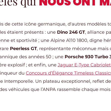
èles qui
NOUS ONT 
s de cette icône germanique, d'autres modèles to
es étaient présents : une
Dino 246 GT
, alliance p
nne et sportivité ; une Alpine A110 1800, digne héri
 rare
Peerless GT
, représentante méconnue mais 
tannique des années 50 ; une
Porsche 930 Turbo 
re explosif ; et enfin, une
Jaguar E-Type Cabriolet
ainqueur du
Concours d’Élégance Timeless Classic
e Intemporelle. Un plateau exceptionnel, reflet de 
é des véhicules que l’ANPA rassemble chaque moi