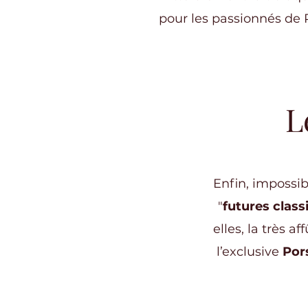
pour les passionnés de 
L
Enfin, impossi
"
futures class
elles, la très af
l’exclusive
Por