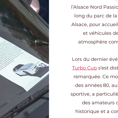
l’Alsace Nord Passi
long du parc de l
Alsace, pour accueil
et véhicules d
atmosphère conv
Lors du dernier év
Turbo Cup
s’est di
remarquée. Ce mo
des années 80, au 
sportive, a particuli
des amateurs d
historique et a co