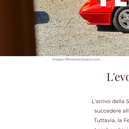
Images ©timelessclassics.com
L'ev
L'arrivo della
succedere al
Tuttavia, la 