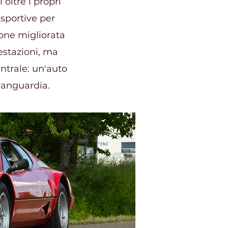
oltre i propri
 sportive per
ione migliorata
estazioni, ma
ntrale: un'auto
vanguardia.