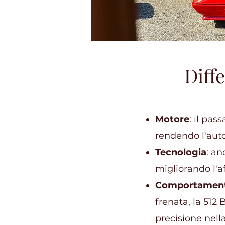
Diff
Motore
: il pas
rendendo l'auto
Tecnologia
: an
migliorando l'af
Comportament
frenata, la 51
precisione nel