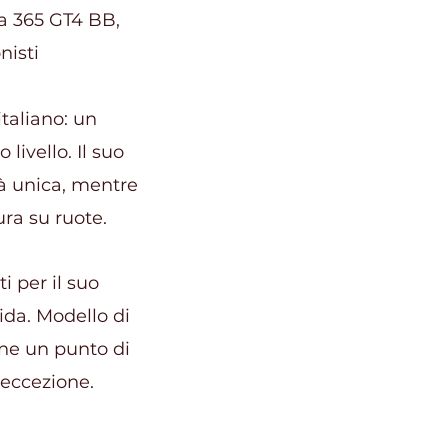
lla 365 GT4 BB,
nisti
taliano: un
livello. Il suo
ità unica, mentre
ura su ruote.
i per il suo
uida. Modello di
ane un punto di
'eccezione.