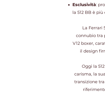
Esclusività
: pr
la 512 BB è più
La Ferrari
connubio tra p
V12 boxer, carat
il design fi
Oggi la 512
carisma, la sua
transizione tr
riferiment