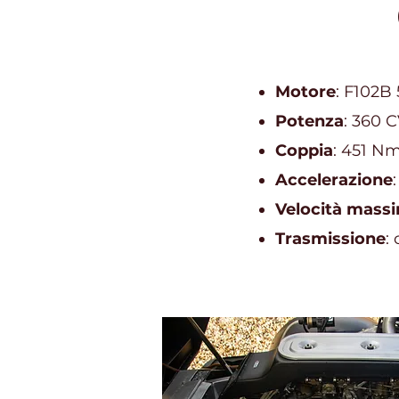
Motore
: F102B 
Potenza
: 360 C
Coppia
: 451 Nm
Accelerazione
Velocità mass
Trasmissione
: