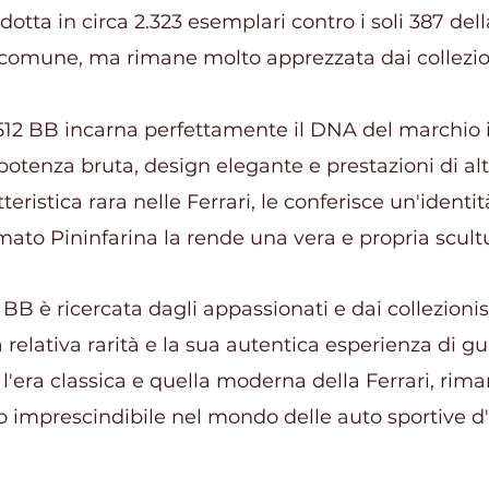
odotta in circa 2.323 esemplari contro i soli 387 de
 comune, ma rimane molto apprezzata dai collezio
 512 BB incarna perfettamente il DNA del marchio i
otenza bruta, design elegante e prestazioni di alto 
teristica rara nelle Ferrari, le conferisce un'ident
rmato Pininfarina la rende una vera e propria scult
 BB è ricercata dagli appassionati e dai collezionist
 relativa rarità e la sua autentica esperienza di g
a l'era classica e quella moderna della Ferrari, rim
o imprescindibile nel mondo delle auto sportive d