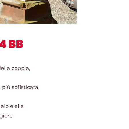
4 BB
della coppia,
più sofisticata,
aio e alla
giore